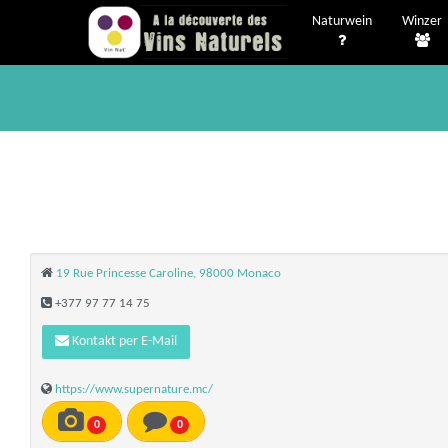
Naturwein
Winzer
19 Rue Princesse Caroline, 98000 Monaco
+377 97 77 14 75
Kontakt per E-Mail
https://www.supernature.mc/
0
0