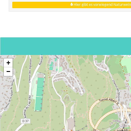
Hier gibt es vorwiegend Naturwein
+
−