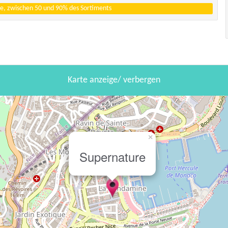
e, zwischen 50 und 90% des Sortiments
Karte anzeige/ verbergen
×
Supernature