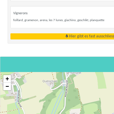
Vignerons
foillard, gramenon, arena, les 7 lunes, giachino, geschikt, planquette
Hier gibt es fast ausschlie
+
−