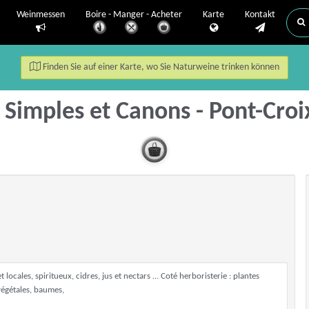
Weinmessen
Boire - Manger - Acheter
Karte
Kontakt
Finden Sie auf einer Karte, wo Sie Naturweine trinken können
Simples et Canons - Pont-Cro
 locales, spiritueux, cidres, jus et nectars … Coté herboristerie : plantes
 végétales, baumes,