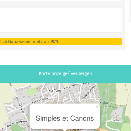
sslich Naturweine, mehr als 90%
Karte anzeige/ verbergen
×
Simples et Canons