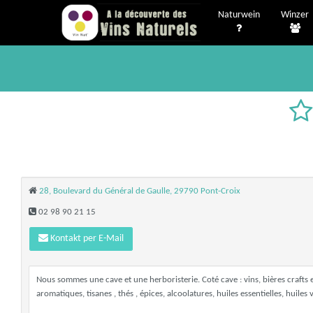
Naturwein
Winzer
28, Boulevard du Général de Gaulle, 29790 Pont-Croix
02 98 90 21 15
Kontakt per E-Mail
Nous sommes une cave et une herboristerie. Coté cave : vins, bières crafts et
aromatiques, tisanes , thés , épices, alcoolatures, huiles essentielles, huiles