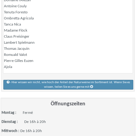
Domaine l’Alezan
Antoine Couly
Tenuta Foresto
Ombretta Agricola
Tanca Nica
Madame Flöck
Claus Preisinger
Lambert Spielmann
Thomas Jacquin
Romuald Valot
Pierre Gilles Euzen
Ajola
- Hier wissen wir nicht, wie hoch der Anteil der Naturweine im Sortiment ist. Wenn Sie es
wissen, teilen Sie es uns gerne mit
Öffnungszeiten
Montag :
Fermé
Dienstag :
De 16h à 20h
Mittwoch :
De 16h à 20h