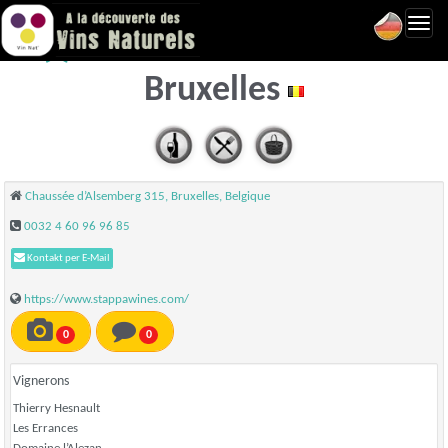
Toggl
STAPPA CAVE À VINS -
navig
Bruxelles
Chaussée d’Alsemberg 315, Bruxelles, Belgique
0032 4 60 96 96 85
Kontakt per E-Mail
https://www.stappawines.com/
0
0
Vignerons
Thierry Hesnault
Les Errances