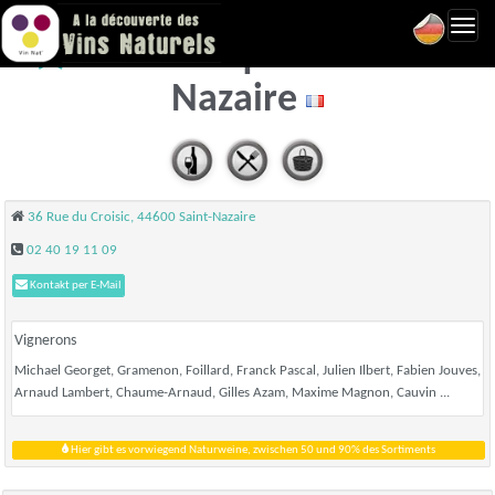
Toggl
Roule casquette - Saint-
navig
Nazaire
36 Rue du Croisic, 44600 Saint-Nazaire
02 40 19 11 09
Kontakt per E-Mail
Vignerons
Michael Georget, Gramenon, Foillard, Franck Pascal, Julien Ilbert, Fabien Jouves,
Arnaud Lambert, Chaume-Arnaud, Gilles Azam, Maxime Magnon, Cauvin ...
Hier gibt es vorwiegend Naturweine, zwischen 50 und 90% des Sortiments