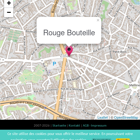
+
−
×
Rouge Bouteille
Leaflet
| ©
OpenStreetMap
2007-2026 |
Startseite
|
Kontakt
|
AGB - Impressum
Der Verzehr von Alkohol ist gesundheitsschädlich, Verzehr in Maßen empfohlen |
Ce site utilise des cookies pour vous offrir le meilleur service. En poursuivant votre
vinsnaturels | v3.12