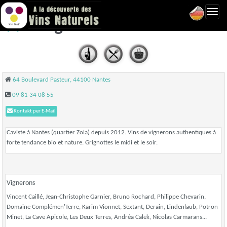
Toggl
Rouge Bouteille - Nantes
navig
64 Boulevard Pasteur, 44100 Nantes
09 81 34 08 55
Kontakt per E-Mail
Caviste à Nantes (quartier Zola) depuis 2012. Vins de vignerons authentiques à
forte tendance bio et nature. Grignottes le midi et le soir.
Vignerons
Vincent Caillé, Jean-Christophe Garnier, Bruno Rochard, Philippe Chevarin,
Domaine Complémen'Terre, Karim Vionnet, Sextant, Derain, Lindenlaub, Potron
Minet, La Cave Apicole, Les Deux Terres, Andréa Calek, Nicolas Carmarans...