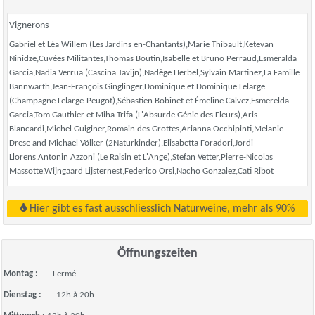
Vignerons
Gabriel et Léa Willem (Les Jardins en-Chantants),Marie Thibault,Ketevan
Ninidze,Cuvées Militantes,Thomas Boutin,Isabelle et Bruno Perraud,Esmeralda
Garcia,Nadia Verrua (Cascina Tavijn),Nadège Herbel,Sylvain Martinez,La Famille
Bannwarth,Jean-François Ginglinger,Dominique et Dominique Lelarge
(Champagne Lelarge-Peugot),Sébastien Bobinet et Émeline Calvez,Esmerelda
Garcia,Tom Gauthier et Miha Trifa (L'Absurde Génie des Fleurs),Aris
Blancardi,Michel Guiginer,Romain des Grottes,Arianna Occhipinti,Melanie
Drese and Michael Völker (2Naturkinder),Elisabetta Foradori,Jordi
Llorens,Antonin Azzoni (Le Raisin et L'Ange),Stefan Vetter,Pierre-Nicolas
Massotte,Wijngaard Lijsternest,Federico Orsi,Nacho Gonzalez,Cati Ribot
Hier gibt es fast ausschliesslich Naturweine, mehr als 90%
Öffnungszeiten
Montag :
Fermé
Dienstag :
12h à 20h