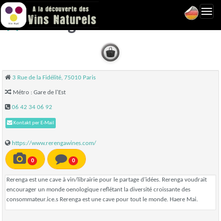
Toggl
Rerenga Wines - Paris 10
navig
3 Rue de la Fidélité, 75010 Paris
Métro : Gare de l'Est
06 42 34 06 92
Kontakt per E-Mail
https://www.rerengawines.com/
0
0
Rerenga est une cave à vin/librairie pour le partage d’idées. Rerenga voudrait
encourager un monde oenologique reflétant la diversité croissante des
consommateur.ice.s Rerenga est une cave pour tout le monde. Haere Mai.