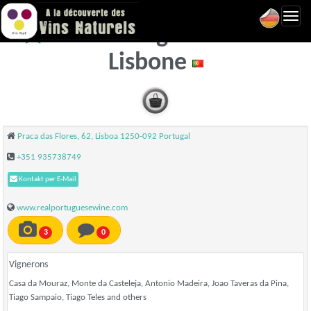
Toggl
Real Portuguese Wine -
navig
Lisbone
Praca das Flores, 62, Lisboa 1250-092 Portugal
+351 935738749
Kontakt per E-Mail
www.realportuguesewine.com
3
0
Vignerons
Casa da Mouraz, Monte da Casteleja, Antonio Madeira, Joao Taveras da Pina,
Tiago Sampaio, Tiago Teles and others