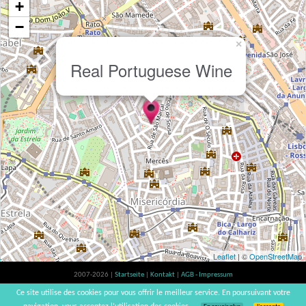
+
−
×
Real Portuguese Wine
Leaflet
| ©
OpenStreetMap
2007-2026 |
Startseite
|
Kontakt
|
AGB - Impressum
Der Verzehr von Alkohol ist gesundheitsschädlich, Verzehr in Maßen empfohlen |
Ce site utilise des cookies pour vous offrir le meilleur service. En poursuivant votre
vinsnaturels | v3.12