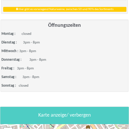
Hier gibt es vorwiegend Naturweine, zwischen 50 und 90% des Sortiments
Öffnungszeiten
Montag :
closed
Dienstag :
3pm - 8pm
Mittwoch :
3pm - 8pm
Donnerstag :
3pm - 8pm
Freitag :
3pm - 8pm
Samstag :
3pm - 8pm
Sonntag :
closed
Karte anzeige/ verbergen