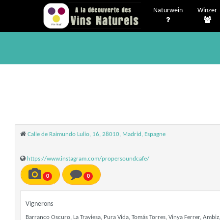
Naturwein
Winzer
Calle de Raimundo Lulio, 16, 28010, Madrid, Espagne
https://www.instagram.com/propersoundcafe/
0
0
Vignerons
Barranco Oscuro, La Traviesa, Pura Vida, Tomás Torres, Vinya Ferrer, Ambiz, 