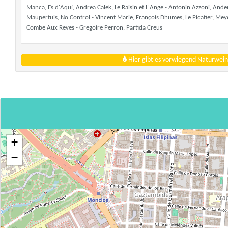
Manca, Es d'Aquí, Andrea Calek, Le Raisin et L'Ange - Antonin Azzoni, Anders
Maupertuis, No Control - Vincent Marie, François Dhumes, Le Picatier, Mey
Combe Aux Reves - Gregoire Perron, Partida Creus
Hier gibt es vorwiegend Naturwein
+
−