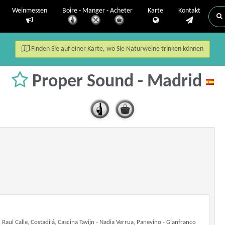
Weinmessen
Boire - Manger - Acheter
Karte
Kontakt
Finden Sie auf einer Karte, wo Sie Naturweine trinken können
Proper Sound - Madrid
Raul Calle, Costadilá, Cascina Tavijn - Nadia Verrua, Panevino - Gianfranco