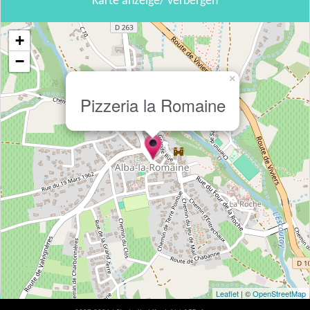
Karte anzeige/ verbergen
+
−
×
Pizzeria la Romaine
Leaflet
| ©
OpenStreetMap