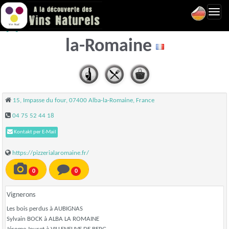
Toggl
Pizzeria la Romaine - Alba-
navig
la-Romaine
15, Impasse du four, 07400 Alba-la-Romaine, France
04 75 52 44 18
Kontakt per E-Mail
https://pizzerialaromaine.fr/
0
0
Vignerons
Les bois perdus à AUBIGNAS
Sylvain BOCK à ALBA LA ROMAINE