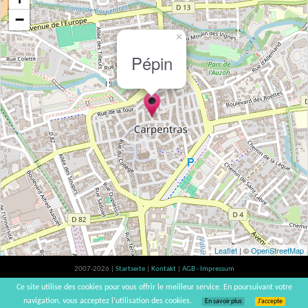
−
×
Pépin
Leaflet
| ©
OpenStreetMap
2007-2026 |
Startseite
|
Kontakt
|
AGB - Impressum
Der Verzehr von Alkohol ist gesundheitsschädlich, Verzehr in Maßen empfohlen |
Ce site utilise des cookies pour vous offrir le meilleur service. En poursuivant votre
vinsnaturels | v3.12
navigation, vous acceptez l’utilisation des cookies.
En savoir plus
J’accepte