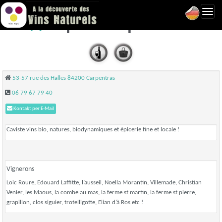
Toggl
Pépin - Carpentras
navig
53-57 rue des Halles 84200 Carpentras
06 79 67 79 40
Kontakt per E-Mail
Caviste vins bio, natures, biodynamiques et épicerie fine et locale !
Vignerons
Loic Roure, Edouard Laffitte, l’ausseil, Noella Morantin, Villemade, Christian
Venier, les Maous, la combe au mas, la ferme st martin, la ferme st pierre,
grapillon, clos siguier, trotelligotte, Elian d’à Ros etc !