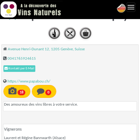
Toggl
Papabou - Genève
navig
Avenue Henri-Dunant 12, 1205 Genève, Suisse
0041765924615
Kontakt per E-Mail
https://www.papabou.ch/
18
0
Des amoureux des vins libres à votre service.
Vignerons
Laurent et Régine Bannwarth (Alsace)