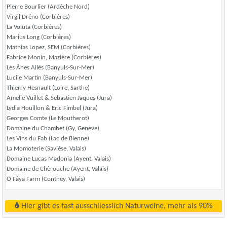
Pierre Bourlier (Ardèche Nord)
Virgil Dréno (Corbières)
La Voluta (Corbières)
Marius Long (Corbières)
Mathias Lopez, SEM (Corbières)
Fabrice Monin, Mazière (Corbières)
Les Ânes Ailés (Banyuls-Sur-Mer)
Lucile Martin (Banyuls-Sur-Mer)
Thierry Hesnault (Loire, Sarthe)
Amelie Vuillet & Sebastien Jaques (Jura)
Lydia Houillon & Eric Fimbel (Jura)
Georges Comte (Le Moutherot)
Domaine du Chambet (Gy, Genève)
Les Vins du Fab (Lac de Bienne)
La Momoterie (Savièse, Valais)
Domaine Lucas Madonia (Ayent, Valais)
Domaine de Chèrouche (Ayent, Valais)
Ô Fâya Farm (Conthey, Valais)
Hier gibt es fast ausschliesslich Naturweine, mehr als 90%