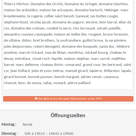
Thierry Michon, Domaine des Orchis, Domaine du Gringet, domaine Giachino,
maison les ardoisière, maison les aricoques, domaine bartschi, Hebinger, marc
kreydenweiss, la rogerie, cellier saint benoit, Ganevat, Les bottes rouges,
stephane tissot, nicolas jacob, domaine du pagure, zeroine, leon barral, elian da
ros, domaine des creisses, combel la serre, clos larrouyat, sylvain pataille,
alexandra couveur,cassioppée, maison en belles lies, rougeot, bruno lorenzon,
de villaine, didon, bret brothers, la soufrandiere, guillot broux, la saraziniere,
jules desjourneys, robert denogent, domaine des bosquets, santa duc, lefebvre
anselme, marcel richaud, mas de libian, montirius, mickael bourg, chateau le
devay, entrefaux, clusel roch, fayolle, maison stephan, marc sorrel, matthieu
barret, marc delienne, chateau thivin, romarand, grand cour, les bertrand, saint
cyr, jean foillard, jules et yvon metras, manuel girard, lapierre, thillardon, lapalu,
girard bonnet, bonnet ponson, benoit marguet, adrien renoir, casanova,
chavost, leon, de sousa, raday, nowack, pierre paillard
Hier gibt es nur ein paar Naturweine: unter 50%
Öffnungszeiten
Montag :
fermé
Dienstag :
10h à 13h15 – 14h45 à 19h00