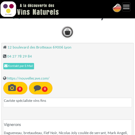
Toggl
Nouvelle Cave - Lyon
navig
12 boulevard des Brotteaux 69006 Lyon
04 27 78 29 84
Kontakt per E-Mail
https://nouvellecave.com/
0
0
Caviste spécialiste vins fins
Vignerons
Dagueneau, bretaudeau, Fief Noir, Nicolas Joly coulée de serrant, Mark Angeli,