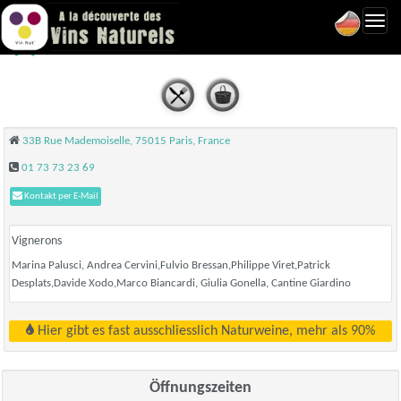
Toggl
Naturellement - Paris 15
navig
33B Rue Mademoiselle, 75015 Paris, France
01 73 73 23 69
Kontakt per E-Mail
Vignerons
Marina Palusci, Andrea Cervini,Fulvio Bressan,Philippe Viret,Patrick
Desplats,Davide Xodo,Marco Biancardi, Giulia Gonella, Cantine Giardino
Hier gibt es fast ausschliesslich Naturweine, mehr als 90%
Öffnungszeiten