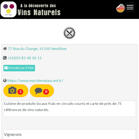
Toggl
Moris - Vendôme
navig
77 Rue du Change, 41100 Vendôme
+33(0)9 83 48 30 13
Kontakt per E-Mail
https://www.morislerestaurant.fr/
1
0
Cuisine de produits locaux frais en circuits courts et carte de près de 75
références de vins naturels.
Vignerons