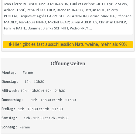
Jean-Pierre ROBINOT, Noëlla MORANTIN, Paul et Corinne GILLET, Cyrille SEVIN,
Ariane LESNÉ, Renaud GUETTIER, Brendan TRACEY, Bertjan MOL, Thierry
PUZELAT, Jacques et Agnès CARROGET, Jo LANDRON, Gérard MARULA, Stéphane
MADIEC, Jean-Louis PINTO, Michel ISSALY, Julien ALBERTUS, Christian BINNER,
Famille RATTE, Daniel et Bianka SCHMITT, Pedro FREY.....
Hier gibt es fast ausschliesslich Naturweine, mehr als 90%
Öffnungszeiten
Montag :
Fermé
Dienstag :
12h - 13h30
Mittwoch :
12h - 13h30 et 19h - 21h30
Donnerstag :
12h - 13h30 et 19h - 21h30
Freitag :
12h - 13h30 et 19h - 21h30
Samstag :
12h - 13h30 et 19h - 21h30
Sonntag :
Fermé