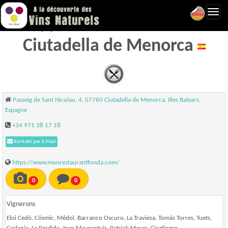
Toggl
Mon Restaurant -
navig
Ciutadella de Menorca
Passeig de Sant Nicolau, 4, 07760 Ciutadella de Menorca, Illes Balears,
Espagne
+34 971 38 17 18
Kontakt per E-Mail
https://www.monrestaurantfonda.com/
0
0
Vignerons
Eloi Cedó. Cósmic, Médol, Barranco Oscuro, La Traviesa, Tomás Torres, Tuets,