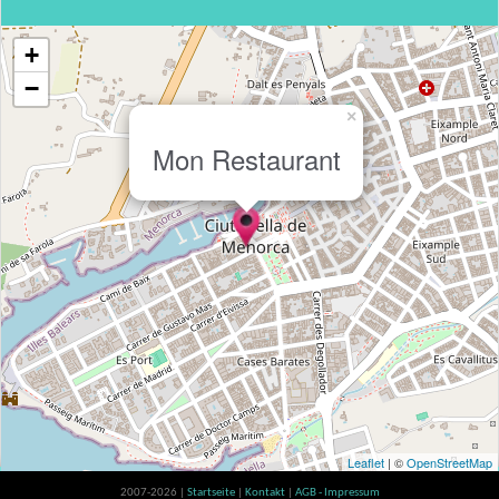
+
−
×
Mon Restaurant
Leaflet
| ©
OpenStreetMap
2007-2026 |
Startseite
|
Kontakt
|
AGB - Impressum