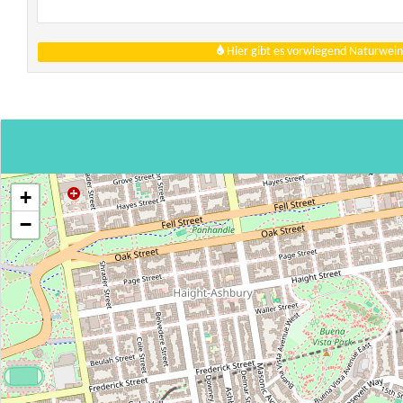
Hier gibt es vorwiegend Naturwein
+
−