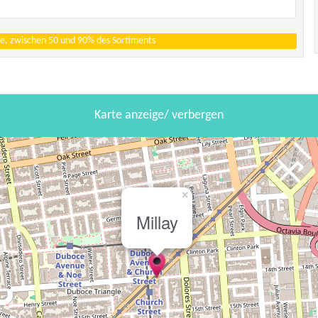
e, zwischen 50 und 90% des Sortiments
Karte anzeige/ verbergen
×
Millay