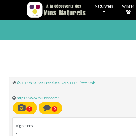
Naturwein
Winzer
691 14th St, San Francisco, CA 94114, États-Unis
https://www.millaysf.com/
0
0
Vignerons
1