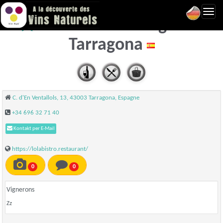
Toggl
Lola Bistro Tarragona -
navig
Tarragona
C. d'En Ventallols, 13, 43003 Tarragona, Espagne
+34 696 32 71 40
Kontakt per E-Mail
https://lolabistro.restaurant/
0
0
Vignerons
Zz