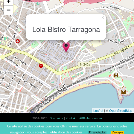
+
−
×
Lola Bistro Tarragona
Leaflet
| ©
OpenStreetMap
2007-2026 |
Startseite
|
Kontakt
|
AGB - Impressum
Der Verzehr von Alkohol ist gesundheitsschädlich, Verzehr in Maßen empfohlen |
Ce site utilise des cookies pour vous offrir le meilleur service. En poursuivant votre
vinsnaturels | v3.12
navigation, vous acceptez l’utilisation des cookies.
En savoir plus
J’accepte