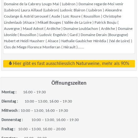
Domaine de la Cabrery Lougo Maï ( Lubéron ) Domaine regarde-Moi venir
(Lubéron) Laura Aillaud (Lubéron) Ludovic Blairon ( Lubéron ) Alexandre
Coulange & Astrid Lerouxel ( Aude ) Loïc Roure ( Roussillon ) Christophe
Lindenlaub (Alsace ) Mikaël Bouges ( Vallée de La Loire ) Patrick Bouju (
Auvergne ) Maud Adnot ( Ardèche ) Domaine Loublachon ( Ardèche ) Domaine
Léonide ( Roussillon ) Ludovic Engelvin ( Gard ) Domaine Derain (Bourgogne)
Hubert et Heidi Hausherr ( Alsace ) Nathalie Gaubicher Hérédia ( (Val de Loire) )
Clos de Miege Florence Monferran ( Hérault ).......
Hier gibt es fast ausschliesslich Naturweine, mehr als 90%
Öffnungszeiten
Montag :
16:00 – 19:30
Dienstag :
10:00 – 13:00, 16:00 – 19:30
Mittwoch :
10:00 – 13:00, 16:00 – 19:30
Donnerstag :
10:00 – 13:00, 16:00 – 19:30
Freitag :
10:00 – 13:00, 16:00 – 20:00