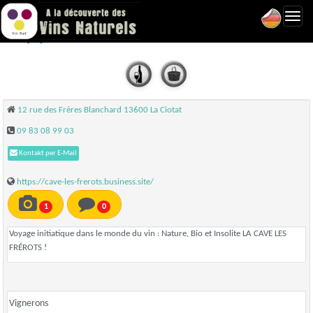
Toggl
Les Frérots - La Ciotat
navig
12 rue des Frères Blanchard 13600 La Ciotat
09 83 08 99 03
Kontakt per E-Mail
https://cave-les-frerots.business.site/
1
0
Voyage initiatique dans le monde du vin : Nature, Bio et Insolite LA CAVE LES
FRÉROTS !
Vignerons