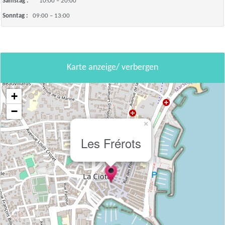
Samstag :
10:00 – 20:00
Sonntag :
09:00 – 13:00
Karte anzeige/ verbergen
+
−
×
Les Frérots