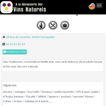
Toggl
Les Canons - Montpellier
navig
28 Rue de Candolle, 34000 Montpellier
04 99 61 82 09
Kontakt per E-Mail
Lieu chaleureux, conviviale et festife avec une carte elaborer de produits locaux
et bio avec des vins naturels
Vignerons
Llorens / menigoz / tournelle / lemason/ noella morentin / OPI d aqui/ padie /
d'Anjou banessy / Pacalet / Séléné / lapierre / souhaut / zernote/ Mosse /
Cohen / breton / Gabelas et d autres .....