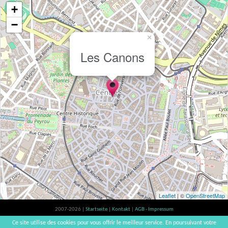
+
−
×
Les Canons
Leaflet
| ©
OpenStreetMap
2007-2026 |
Startseite
|
Kontakt
|
AGB - Impressum
Der Verzehr von Alkohol ist gesundheitsschädlich, Verzehr in Maßen empfohlen |
Ce site utilise des cookies pour vous offrir le meilleur service. En poursuivant votre