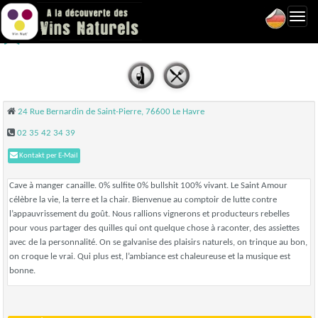
Toggl
Le Saint-Amour - Le Havre
navig
24 Rue Bernardin de Saint-Pierre, 76600 Le Havre
02 35 42 34 39
Kontakt per E-Mail
Cave à manger canaille. 0% sulfite 0% bullshit 100% vivant. Le Saint Amour
célèbre la vie, la terre et la chair. Bienvenue au comptoir de lutte contre
l’appauvrissement du goût. Nous rallions vignerons et producteurs rebelles
pour vous partager des quilles qui ont quelque chose à raconter, des assiettes
avec de la personnalité. On se galvanise des plaisirs naturels, on trinque au bon,
on croque le vrai. Qui plus est, l’ambiance est chaleureuse et la musique est
bonne.