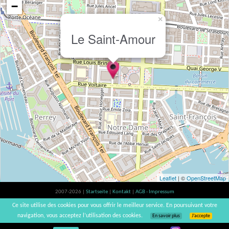
−
×
Le Saint-Amour
Leaflet
| ©
OpenStreetMap
2007-2026 |
Startseite
|
Kontakt
|
AGB - Impressum
Der Verzehr von Alkohol ist gesundheitsschädlich, Verzehr in Maßen empfohlen |
Ce site utilise des cookies pour vous offrir le meilleur service. En poursuivant votre
vinsnaturels | v3.12
navigation, vous acceptez l’utilisation des cookies.
En savoir plus
J’accepte