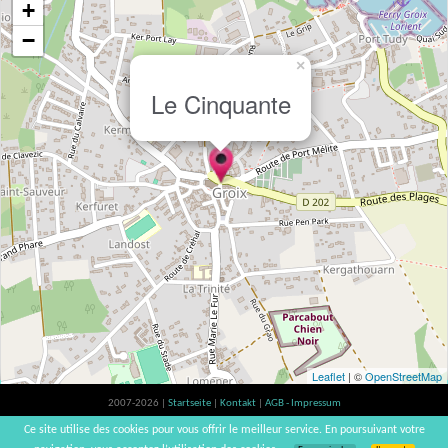
+
−
×
Le Cinquante
Leaflet
| ©
OpenStreetMap
2007-2026 |
Startseite
|
Kontakt
|
AGB - Impressum
Der Verzehr von Alkohol ist gesundheitsschädlich, Verzehr in Maßen empfohlen |
Ce site utilise des cookies pour vous offrir le meilleur service. En poursuivant votre
vinsnaturels | v3.12