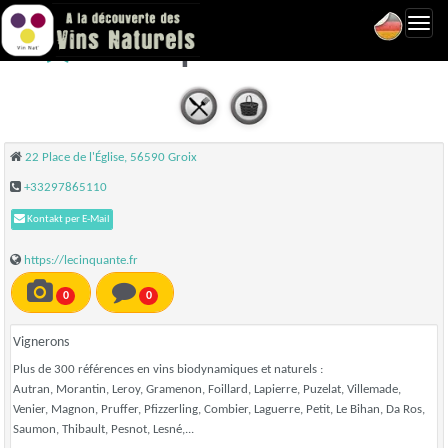
Toggl
Le Cinquante - Groix
navig
22 Place de l'Église, 56590 Groix
+33297865110
Kontakt per E-Mail
https://lecinquante.fr
0
0
Vignerons
Plus de 300 références en vins biodynamiques et naturels :
Autran, Morantin, Leroy, Gramenon, Foillard, Lapierre, Puzelat, Villemade,
Venier, Magnon, Pruffer, Pfizzerling, Combier, Laguerre, Petit, Le Bihan, Da Ros,
Saumon, Thibault, Pesnot, Lesné,...