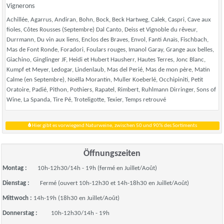
Vignerons
Achillée, Agarrus, Andiran, Bohn, Bock, Beck Hartweg, Calek, Caspri, Cave aux
fioles, Côtes Rousses (Septembre) Dal Canto, Deiss et Vignoble du rêveur,
Durrmann, Du vin aux liens, Enclos des Braves, Envol, Fanti Anaïs, Fischbach,
Mas de Font Ronde, Foradori, Foulars rouges, Imanol Garay, Grange aux belles,
Giachino, Ginglinger JF, Heidi et Hubert Hausherr, Hautes Terres, Jonc Blanc,
Kumpf et Meyer, Ledogar, Lindenlaub, Mas del Perié, Mas de mon père, Matin
Calme (en Septembre), Noëlla Morantin, Muller Koeberlé, Occhipiniti, Petit
Oratoire, Padié, Pithon, Pothiers, Rapatel, Rimbert, Ruhlmann Dirringer, Sons of
Wine, La Spanda, Tire Pé, Troteligotte, Texier, Temps retrouvé
Hier gibt es vorwiegend Naturweine, zwischen 50 und 90% des Sortiments
Öffnungszeiten
Montag :
10h-12h30/14h - 19h (fermé en Juillet/Août)
Dienstag :
Fermé (ouvert 10h-12h30 et 14h-18h30 en Juillet/Août)
Mittwoch :
14h-19h (18h30 en Juillet/Août)
Donnerstag :
10h-12h30/14h - 19h