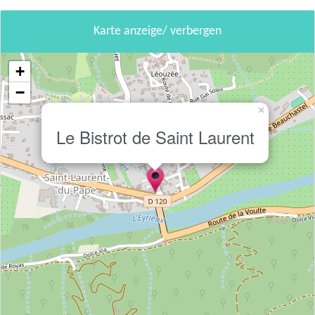
Karte anzeige/ verbergen
+
−
×
Le Bistrot de Saint Laurent