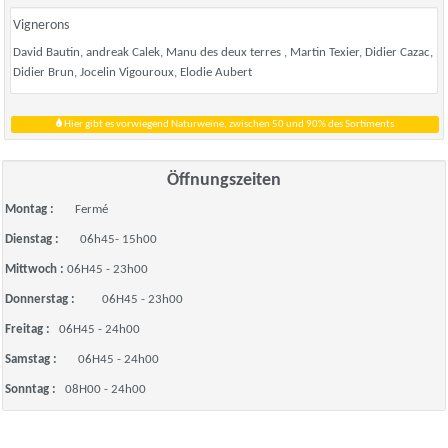
Vignerons
David Bautin, andreak Calek, Manu des deux terres , Martin Texier, Didier Cazac,
Didier Brun, Jocelin Vigouroux, Elodie Aubert
Hier gibt es vorwiegend Naturweine, zwischen 50 und 90% des Sortiments
Öffnungszeiten
Montag :
Fermé
Dienstag :
06h45- 15h00
Mittwoch :
06H45 - 23h00
Donnerstag :
06H45 - 23h00
Freitag :
06H45 - 24h00
Samstag :
06H45 - 24h00
Sonntag :
08H00 - 24h00