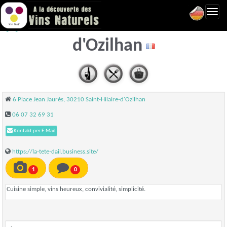
Toggl
La tête d'ail - Saint-Hilaire-
navig
d'Ozilhan
6 Place Jean Jaurès, 30210 Saint-Hilaire-d'Ozilhan
06 07 32 69 31
Kontakt per E-Mail
https://la-tete-dail.business.site/
1
0
Cuisine simple, vins heureux, convivialité, simplicité.