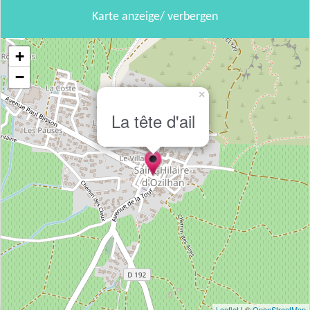
Karte anzeige/ verbergen
+
−
×
La tête d'ail
Leaflet
| ©
OpenStreetMap