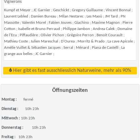
Vignerons
Kumpf et Meyer ; JC Garnier ; Geschickt ; Gregory Guillaume ; Vincent Bonnal ;
Laurent Lebled ; Damien Bureau ; Milan Nestarec ; Les Maoù ; JM Tard ; PN
Massotte ; Valentin Morel ; Fabien Jouves ; Giachino ; Maxime Magnon ; Pierre
Cotton ; Isabelle et Bruno Perraud ; Philippe Jambon ; Andrea Calek ; Domaine
de l'Ecu ; Piffaudière ; Olivier Pichon ; Grégoire Perron ; Benoit Courault ;
Mathieu Coste ; Julien Mareschal ; D'Ourea ; Morritz & Prado ; La cave Apicole ;
Amélie Vuillet & Sébastien Jacques ; Serral ; Ménard ; Piana de Castelli ; La
grange aux belles ; JC Garnier ;
Hier gibt es fast ausschliesslich Naturweine, mehr als 90%
Öffnungszeiten
Montag :
fermé
Dienstag :
10h 23h
Mittwoch :
10h 23h
Donnerstag :
10h 23h
Freitag :
10h 23h