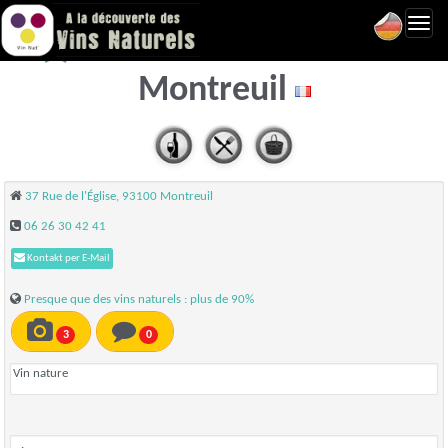
Toggl
La cave de Montreuil -
navig
Montreuil
37 Rue de l'Église, 93100 Montreuil
06 26 30 42 41
Kontakt per E-Mail
Presque que des vins naturels : plus de 90%
3
0
Vin nature