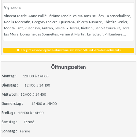
Vignerons
Vincent Marie, Anne Paillé, Jérôme Lenoir,Les Maisons Brulées, La senechaliere,
Noella Morentin, Gregory Leclerc, Quastana, Thierry Navarre, Chistian Venier,
Montaillant, Puechavy, Autran, Les deux Terres, Rietsch, Benoit Courault, Hors
Les Murs, Domaine des Sonnettes, Ferme st Martin, Le facteur, Piffaudiere....
Hier gibt es vorwiegend Naturweine, zwischen 50 und 90% des Sortiments
Öffnungszeiten
Montag :
12H00 à 14H00
Dienstag :
12H00 à 14H00
Mittwoch :
12H00 à 14H00
Donnerstag :
12H00 à 14H00
Freitag :
12H00 à 14H00
Samstag :
Fermé
Sonntag :
Fermé