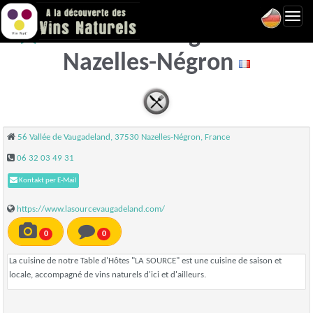
Toggl
La Source Vaugadeland -
navig
Nazelles-Négron
56 Vallée de Vaugadeland, 37530 Nazelles-Négron, France
06 32 03 49 31
Kontakt per E-Mail
https://www.lasourcevaugadeland.com/
0
0
La cuisine de notre Table d'Hôtes "LA SOURCE" est une cuisine de saison et
locale, accompagné de vins naturels d'ici et d'ailleurs.