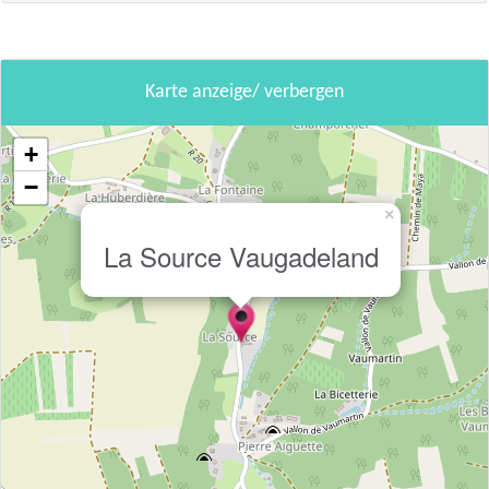
Karte anzeige/ verbergen
+
−
×
La Source Vaugadeland