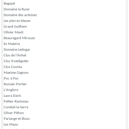
Regazel
Domaine la Rune
Domaine des ardoises
Les pierres bleues
Grand Guilhem
Olivier Mavit
Beauregard Mirouze
Ex Materia
Domaine Ledogar
Clos de l'Anhel
Clos Troteligotte
Clos Counta
Maxime Gagnon
Poc à Poc
Romain Portier
L'Anglore
Laura Davis
Peltier-Ravineau
Combel-la-Serre
Oliver Pithon
Parlange et Illouz
Les Maou