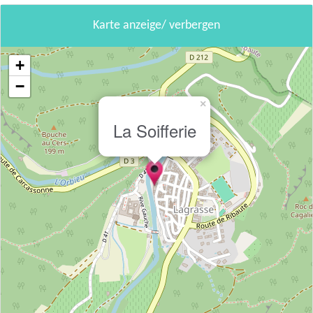
Karte anzeige/ verbergen
+
−
×
La Soifferie