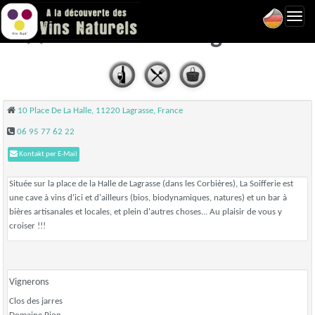
Toggl
La Soifferie - Lagrasse
navig
10 Place De La Halle, 11220 Lagrasse, France
06 95 77 62 22
Kontakt per E-Mail
Située sur la place de la Halle de Lagrasse (dans les Corbières), La Soifferie est
une cave à vins d'ici et d'ailleurs (bios, biodynamiques, natures) et un bar à
bières artisanales et locales, et plein d'autres choses... Au plaisir de vous y
croiser !!!
Vignerons
Clos des jarres