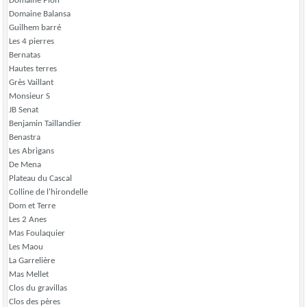
Domaine Pion
Domaine Balansa
Guilhem barré
Les 4 pierres
Bernatas
Hautes terres
Grès Vaillant
Monsieur S
JB Senat
Benjamin Taillandier
Benastra
Les Abrigans
De Mena
Plateau du Cascal
Colline de l'hirondelle
Dom et Terre
Les 2 Anes
Mas Foulaquier
Les Maou
La Garrelière
Mas Mellet
Clos du gravillas
Clos des pères