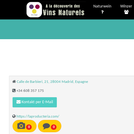
Naturwein
Winzer
Calle de Barbieri, 21, 28004 Madrid, Espagne
+34 608 357 175
Kontakt per E-Mail
https://laproducteria.com/
0
0