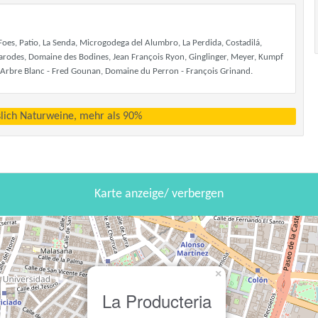
oes, Patio, La Senda, Microgodega del Alumbro, La Perdida, Costadilá,
arodes, Domaine des Bodines, Jean François Ryon, Ginglinger, Meyer, Kumpf
L'Arbre Blanc - Fred Gounan, Domaine du Perron - François Grinand.
sslich Naturweine, mehr als 90%
Karte anzeige/ verbergen
×
La Producteria