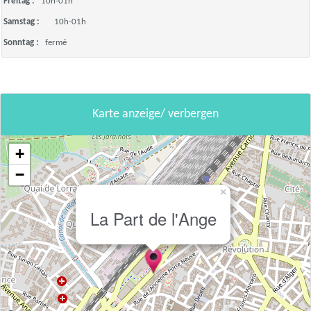
Freitag :
10h-01h
Samstag :
10h-01h
Sonntag :
fermé
Karte anzeige/ verbergen
+
−
×
La Part de l'Ange