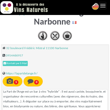
Toggl
La Part de l'Ange -
navig
Narbonne
32 boulevard Frédéric Mistral 11100 Narbonne
0954466957
Kontakt per E-Mail
https://lapartdelange.fr/
5
0
La Part de l’Ange est un bar à vins "hybride" : il est aussi caviste, bouquinerie, et
organisateur de rencontres culturelles (avec des vignerons, des écrivains, des
réalisateurs…). À déguster sur place ou à emporter, des vins majoritairement
bios, en biodynamie ou nature, des bières, des spiritueux. Vous apprécierez