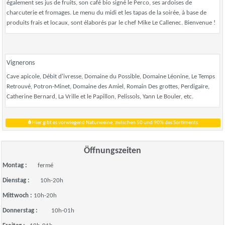
également ses jus de fruits, son café bio signé le Perco, ses ardoises de
charcuterie et fromages. Le menu du midi et les tapas de la soirée, à base de
produits frais et locaux, sont élaborés par le chef Mike Le Callenec. Bienvenue !
Vignerons
Cave apicole, Débit d'ivresse, Domaine du Possible, Domaine Léonine, Le Temps
Retrouvé, Potron-Minet, Domaine des Amiel, Romain Des grottes, Perdigaïre,
Catherine Bernard, La Vrille et le Papillon, Pelissols, Yann Le Bouler, etc.
Hier gibt es vorwiegend Naturweine, zwischen 50 und 90% des Sortiments
Öffnungszeiten
Montag :
fermé
Dienstag :
10h-20h
Mittwoch :
10h-20h
Donnerstag :
10h-01h