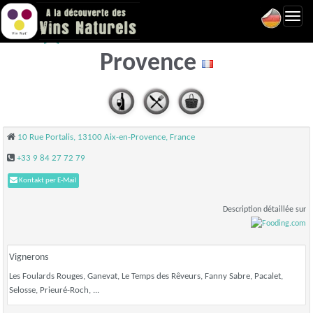
Toggl
La Meduse - Aix-en-
navig
Provence
10 Rue Portalis, 13100 Aix-en-Provence, France
+33 9 84 27 72 79
Kontakt per E-Mail
Description détaillée sur
Vignerons
Les Foulards Rouges, Ganevat, Le Temps des Rêveurs, Fanny Sabre, Pacalet,
Selosse, Prieuré-Roch, ...