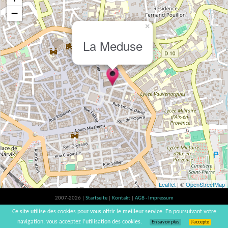
−
×
La Meduse
Leaflet
| ©
OpenStreetMap
2007-2026 |
Startseite
|
Kontakt
|
AGB - Impressum
Der Verzehr von Alkohol ist gesundheitsschädlich, Verzehr in Maßen empfohlen |
Ce site utilise des cookies pour vous offrir le meilleur service. En poursuivant votre
vinsnaturels | v3.12
navigation, vous acceptez l’utilisation des cookies.
En savoir plus
J’accepte