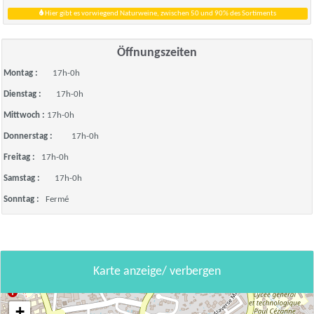
Hier gibt es vorwiegend Naturweine, zwischen 50 und 90% des Sortiments
Öffnungszeiten
Montag :
17h-0h
Dienstag :
17h-0h
Mittwoch :
17h-0h
Donnerstag :
17h-0h
Freitag :
17h-0h
Samstag :
17h-0h
Sonntag :
Fermé
Karte anzeige/ verbergen
+