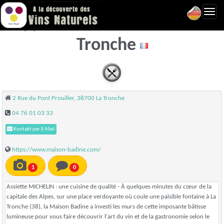
Toggl
La Maison Badine - La
navig
Tronche
2 Rue du Pont Prouiller, 38700 La Tronche
04 76 01 03 33
Kontakt per E-Mail
https://www.maison-badine.com/
1
0
Assiette MICHELIN : une cuisine de qualité - À quelques minutes du cœur de la
capitale des Alpes, sur une place verdoyante où coule une paisible fontaine à La
Tronche (38), la Maison Badine a investi les murs de cette imposante bâtisse
lumineuse pour vous faire découvrir l'art du vin et de la gastronomie selon le