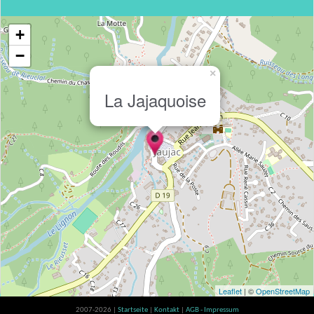
+
−
×
La Jajaquoise
Leaflet
| ©
OpenStreetMap
2007-2026 |
Startseite
|
Kontakt
|
AGB - Impressum