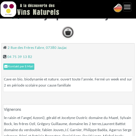
Toggl
La Jajaquoise - Jaujac
navig
2 Rue des Frères Fabre, 07380 Jaujac
04 75 39 13 82
Kontakt per E-Mail
Cave en bio, biodynamie et nature. ouvert toute l'année. Fermé un week end sur
2 en période scolaire pour cause familiale
Vignerons
le raisin et l'ange( Azzoni), gérald et Jocelyne Oustric domaine du Mazel, Sylvain
Bock, les frères Ozïl, Grégory Guillaume, domaine les 2 terres,Laurent Battist
domaine du verdouble, fabien Jouves,J.C Garnier, Philippe Badéa, Agarrus Serge