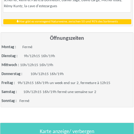
scherrer, Rémi et Patricia Bonneton, Daniel Sage, David Large, Michel Issaly,
Rémy Kuntz, la cave d'estezargues
Hier gibt es vorwiegend Naturweine, zwischen 50 und 90% des Sortiments
Öffnungszeiten
Montag :
Fermé
Dienstag :
9h/12h15 16h/19h
Mittwoch :
10h/12h15 16h/19h
Donnerstag :
10h/12h15 16h/19h
Freitag :
9h/12h15 16h/19h un week end sur 2, fermeture à 12h15
Samstag :
10h/12h15 16h/19h fermé une semaine sur 2
Sonntag :
Fermé
Karte anzeige/ verbergen