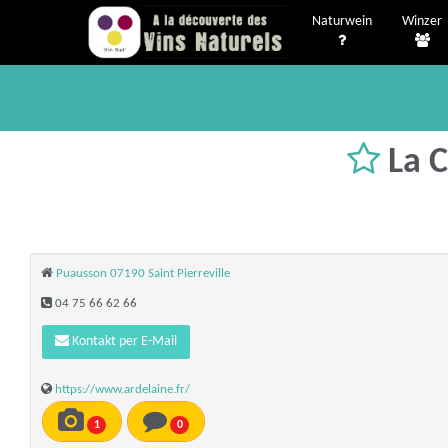
Naturwein
Winzer
La C
Puausson 07190 Saint Pierreville
04 75 66 62 66
Kontakt per E-Mail
https://www.ardelaine.fr/
1
0