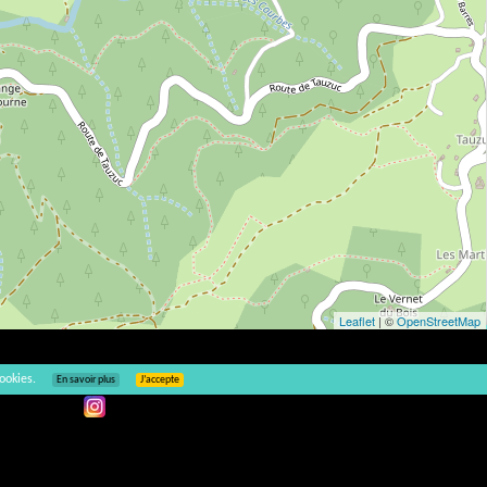
Leaflet
| ©
OpenStreetMap
2
ookies.
En savoir plus
J’accepte