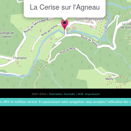
La Cerise sur l'Agneau
2007-2026 |
Startseite
|
Kontakt
|
AGB - Impressum
Der Verzehr von Alkohol ist gesundheitsschädlich, Verzehr in Maßen empfohlen | vinsnaturels | v3.1
s offrir le meilleur service. En poursuivant votre navigation, vous acceptez l’utilisation des c