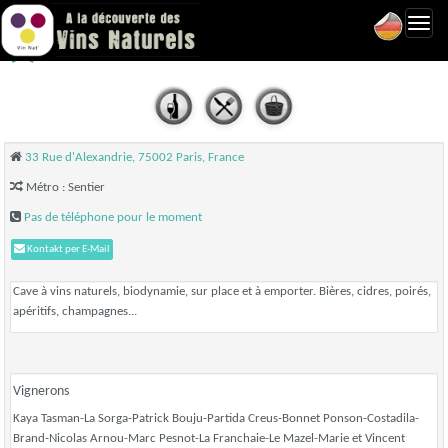
Toggl
La Cave du Sentier - Paris
navig
33 Rue d'Alexandrie, 75002 Paris, France
Métro : Sentier
Pas de téléphone pour le moment
Kontakt per E-Mail
Cave à vins naturels, biodynamie, sur place et à emporter. Bières, cidres, poirés,
apéritifs, champagnes...
Vignerons
Kaya Tasman-La Sorga-Patrick Bouju-Partida Creus-Bonnet Ponson-Costadila-
Brand-Nicolas Arnou-Marc Pesnot-La Franchaie-Le Mazel-Marie et Vincent