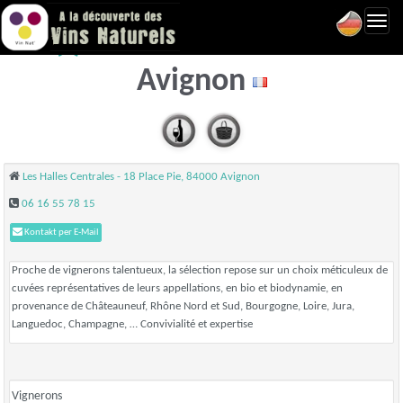
Toggl
La Cave des Halles -
navig
Avignon
Les Halles Centrales - 18 Place Pie, 84000 Avignon
06 16 55 78 15
Kontakt per E-Mail
Proche de vignerons talentueux, la sélection repose sur un choix méticuleux de
cuvées représentatives de leurs appellations, en bio et biodynamie, en
provenance de Châteauneuf, Rhône Nord et Sud, Bourgogne, Loire, Jura,
Languedoc, Champagne, … Convivialité et expertise
Vignerons