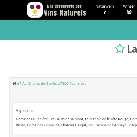
Naturwein
Winzer
La
67 Av. Charles de Gaulle, 17300 Rochefort
Vignerons
Domaine La Pepière, Les Hauts de Talmont, Le Manoir de le Tête Rouge, Doma
Russe, Domaine Guimbelot, Château Gasqui, Les Champs de l'Abbaye, Joseph 