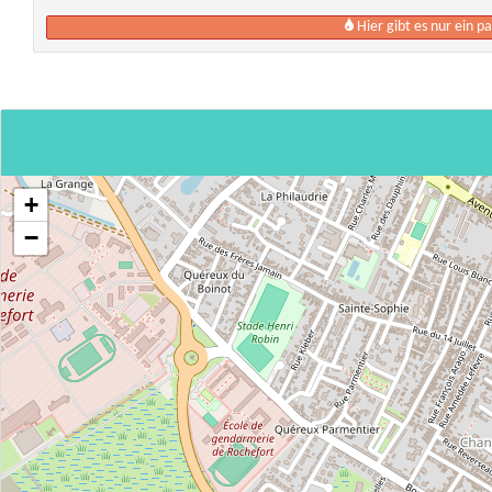
Hier gibt es nur ein 
+
−