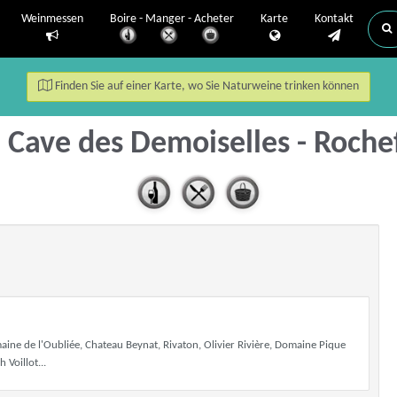
Weinmessen
Boire - Manger - Acheter
Karte
Kontakt
Finden Sie auf einer Karte, wo Sie Naturweine trinken können
 Cave des Demoiselles - Roche
ine de l'Oubliée, Chateau Beynat, Rivaton, Olivier Rivière, Domaine Pique
Voillot...