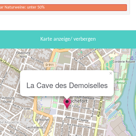
paar Naturweine: unter 50%
Karte anzeige/ verbergen
×
La Cave des Demoiselles