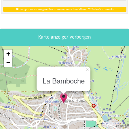
Hier gibt es vorwiegend Naturweine, zwischen 50 und 90% des Sortiments
Karte anzeige/ verbergen
+
−
×
La Bamboche