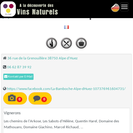
Toggl
La Bamboche - Alpe d'Huez
navig
36 rue de la Grenouillère 38750 Alpe d'Huez
06 62 87 39 92
Kontakt per E-Mail
https://www.facebook.com/La-Bamboche-Alpe-dHuez-107376961604731/
0
0
Vignerons
Les chemins de l'Arkose, Les Sabots d'Hélène, Quentin Harel, Domaine des
Mathouans, Domaine Giachino, Marcel Richaud, ...