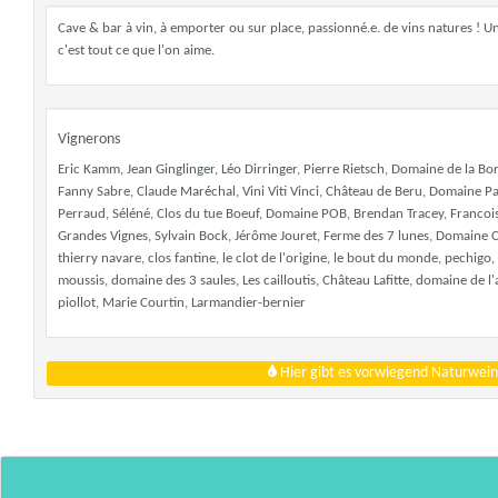
Cave & bar à vin, à emporter ou sur place, passionné.e. de vins natures ! 
c'est tout ce que l'on aime.
Vignerons
Eric Kamm, Jean Ginglinger, Léo Dirringer, Pierre Rietsch, Domaine de la 
Fanny Sabre, Claude Maréchal, Vini Viti Vinci, Château de Beru, Domaine 
Perraud, Séléné, Clos du tue Boeuf, Domaine POB, Brendan Tracey, Francois 
Grandes Vignes, Sylvain Bock, Jérôme Jouret, Ferme des 7 lunes, Domaine Charv
thierry navare, clos fantine, le clot de l'origine, le bout du monde, pechigo
moussis, domaine des 3 saules, Les cailloutis, Château Lafitte, domaine de 
piollot, Marie Courtin, Larmandier-bernier
Hier gibt es vorwiegend Naturwein