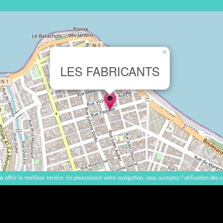
×
LES FABRICANTS
s offrir le meilleur service. En poursuivant votre navigation, vous acceptez l’utilisation des c
2007-2026 |
Startseite
|
Kontakt
|
AGB - Impressum