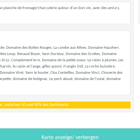
Une planche de fromage/charcuterie autour d'un bon vin, avec des ami.e.s,
Borde, Domaine des Bottes Rouges, La combe aux Rêves, Domaine Hausherr,
Pattes Loup, Renaud Boyer, Yann Durieux, Domaine des Grottes, Domaine
St Lo, Complement'erre, Domaine de la petite soeur, Le raisin à plumes, Les
in, le raisin et l'ange, gilles azzoni, Frangin Ozil, La roche buissière,
, Domaine Viret, Yann le bouler, Clos Centeilles, Domaine Vinci, Closserie des
l'arpette, domaine de lestignac, Le pech abusé, domaine de l'ostal, domaine
e, zwischen 50 und 90% des Sortiments
Karte anzeige/ verbergen