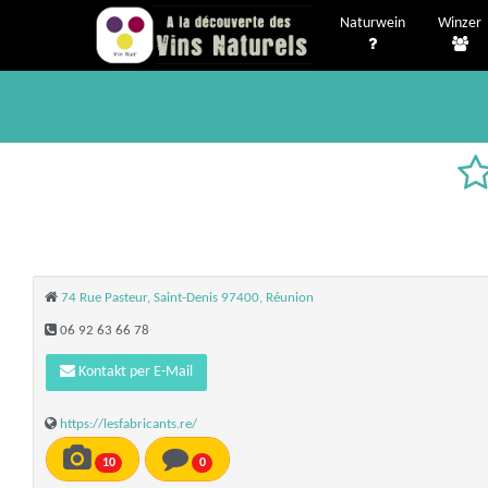
Naturwein
Winzer
74 Rue Pasteur, Saint-Denis 97400, Réunion
06 92 63 66 78
Kontakt per E-Mail
https://lesfabricants.re/
10
0