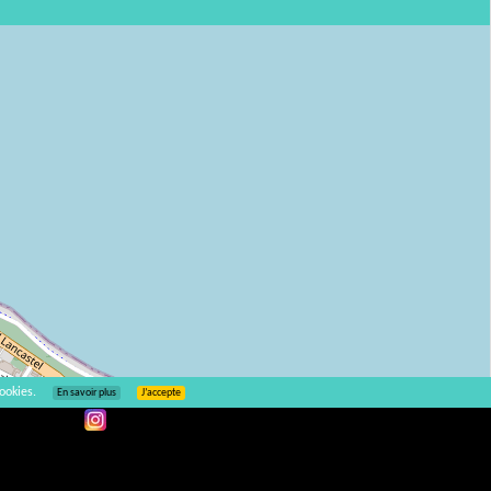
ookies.
En savoir plus
J’accepte
Leaflet
| ©
OpenStreetMap