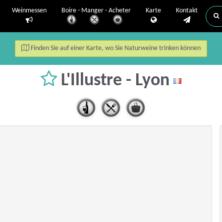
Weinmessen
Boire - Manger - Acheter
Karte
Kontakt
Finden Sie auf einer Karte, wo Sie Naturweine trinken können
L'Illustre - Lyon