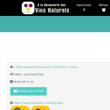
Naturwein
Winzer
1 Place Ennemond Fousseret, 69005 Lyon, France
Métro : Lyon Saint Paul
06 64 28 71 34
Kontakt per E-Mail
https://www.facebook.com/IllustreBar