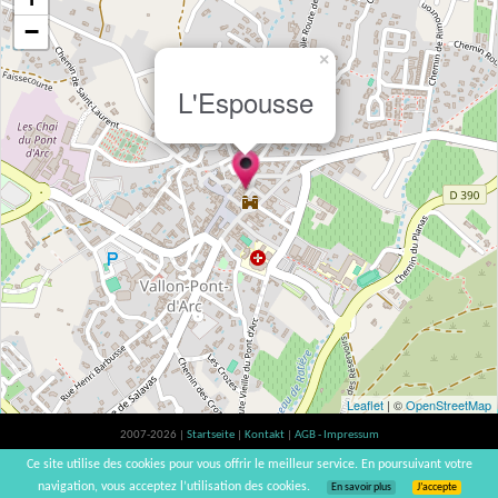
−
×
L'Espousse
Leaflet
| ©
OpenStreetMap
2007-2026 |
Startseite
|
Kontakt
|
AGB - Impressum
Der Verzehr von Alkohol ist gesundheitsschädlich, Verzehr in Maßen empfohlen |
Ce site utilise des cookies pour vous offrir le meilleur service. En poursuivant votre
vinsnaturels | v3.12
navigation, vous acceptez l’utilisation des cookies.
En savoir plus
J’accepte