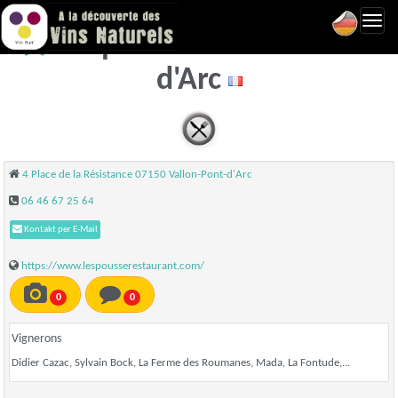
Toggl
L'Espousse - Vallon-Pont-
navig
d'Arc
4 Place de la Résistance 07150 Vallon-Pont-d'Arc
06 46 67 25 64
Kontakt per E-Mail
https://www.lespousserestaurant.com/
0
0
Vignerons
Didier Cazac, Sylvain Bock, La Ferme des Roumanes, Mada, La Fontude,...