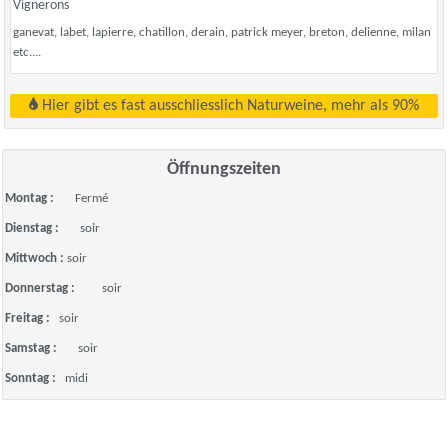
Vignerons
ganevat, labet, lapierre, chatillon, derain, patrick meyer, breton, delienne, milan
etc....
Hier gibt es fast ausschliesslich Naturweine, mehr als 90%
Öffnungszeiten
Montag :
Fermé
Dienstag :
soir
Mittwoch :
soir
Donnerstag :
soir
Freitag :
soir
Samstag :
soir
Sonntag :
midi