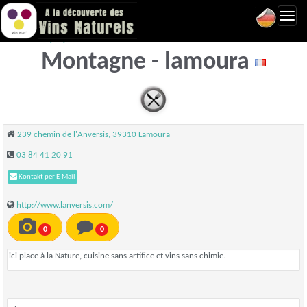
Toggl
L'Anversis Table de
navig
Montagne - lamoura
239 chemin de l'Anversis, 39310 Lamoura
03 84 41 20 91
Kontakt per E-Mail
http://www.lanversis.com/
0
0
ici place à la Nature, cuisine sans artifice et vins sans chimie.