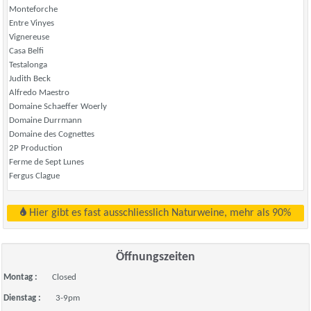
Monteforche
Entre Vinyes
Vignereuse
Casa Belfi
Testalonga
Judith Beck
Alfredo Maestro
Domaine Schaeffer Woerly
Domaine Durrmann
Domaine des Cognettes
2P Production
Ferme de Sept Lunes
Fergus Clague
Hier gibt es fast ausschliesslich Naturweine, mehr als 90%
Öffnungszeiten
Montag :
Closed
Dienstag :
3-9pm