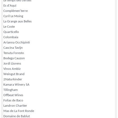
Le temps des cerises
Es d'Aqui
Complémen'terre
Cyril Le Moing
La Grange aux Belles
Le Coste
Quarticello
Colombaia
Arianna Occhipinti
Cascina Tavijn
Tenuta Foresto
Bodega Cauzon
Jordi Llorens
Vinos Ambiz
Weingut Brand
2Naturkinder
Kamara Winery SA
Tillingham
Offbeat Wines
Folias de Baco
Landron Chartier
Mas de La Font Ronde
Domaine de Bablut