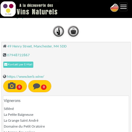
Toggl
KERB - Manchester
navig
49 Henry Street, Manchester, M4 5DD
07948722867
Kontakt per E-Mail
https://www.kerb.wine/
0
0
Vignerons
Séléné
La Petite Baigneuse
La Grange Saint André
Domaine du Petit Oratoire