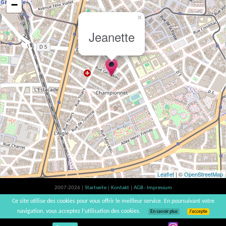
−
×
Jeanette
Leaflet
| ©
OpenStreetMap
2007-2026 |
Startseite
|
Kontakt
|
AGB - Impressum
Der Verzehr von Alkohol ist gesundheitsschädlich, Verzehr in Maßen empfohlen |
Ce site utilise des cookies pour vous offrir le meilleur service. En poursuivant votre
vinsnaturels | v3.12
navigation, vous acceptez l’utilisation des cookies.
En savoir plus
J’accepte