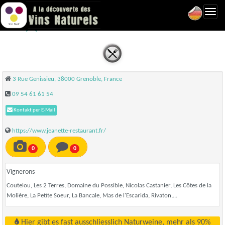
Toggl
Jeanette - Grenoble
navig
3 Rue Genissieu, 38000 Grenoble, France
09 54 61 61 54
Kontakt per E-Mail
https://www.jeanette-restaurant.fr/
0
0
Vignerons
Coutelou, Les 2 Terres, Domaine du Possible, Nicolas Castanier, Les Côtes de la
Molière, La Petite Soeur, La Bancale, Mas de l'Escarida, Rivaton,...
Hier gibt es fast ausschliesslich Naturweine, mehr als 90%