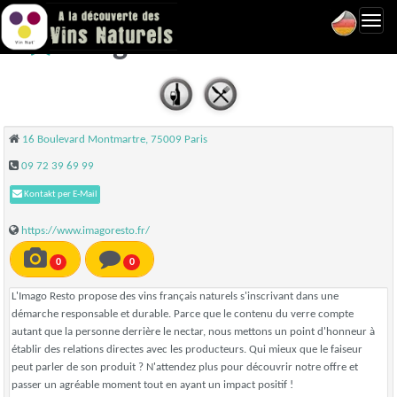
Toggl
Imago Resto - Paris 09
navig
16 Boulevard Montmartre, 75009 Paris
09 72 39 69 99
Kontakt per E-Mail
https://www.imagoresto.fr/
0
0
L'Imago Resto propose des vins français naturels s'inscrivant dans une
démarche responsable et durable. Parce que le contenu du verre compte
autant que la personne derrière le nectar, nous mettons un point d'honneur à
établir des relations directes avec les producteurs. Qui mieux que le faiseur
peut parler de son produit ? N'attendez plus pour découvrir notre offre et
passer un agréable moment tout en ayant un impact positif !