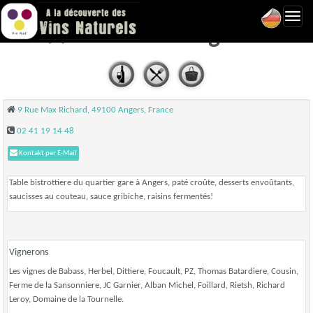
Toggl
Gribiche - Angers
navig
9 Rue Max Richard, 49100 Angers, France
02 41 19 14 48
Kontakt per E-Mail
Table bistrottiere du quartier gare à Angers, paté croûte, desserts envoûtants,
saucisses au couteau, sauce gribiche, raisins fermentés!
Vignerons
Les vignes de Babass, Herbel, Dittiere, Foucault, PZ, Thomas Batardiere, Cousin,
Ferme de la Sansonniere, JC Garnier, Alban Michel, Foillard, Rietsh, Richard
Leroy, Domaine de la Tournelle.