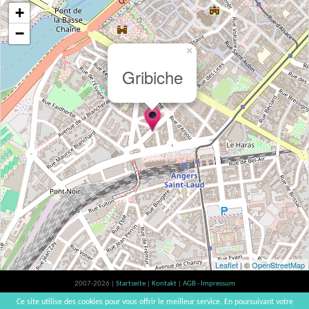
+
−
×
Gribiche
Leaflet
| ©
OpenStreetMap
2007-2026 |
Startseite
|
Kontakt
|
AGB - Impressum
Der Verzehr von Alkohol ist gesundheitsschädlich, Verzehr in Maßen empfohlen |
Ce site utilise des cookies pour vous offrir le meilleur service. En poursuivant votre