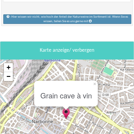
- Hier wissen wir nicht, wie hoch der Anteil der Naturweine im Sortiment ist. Wenn Sie es
wissen, teilen Sie es uns gerne mit
Karte anzeige/ verbergen
+
−
×
Grain cave à vin