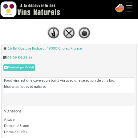
Toggl
Food'vins - Cholet
navig
16 Bd Gustave Richard, 49300 Cholet, France
06 09 54 26 88
Kontakt per E-Mail
Food'vins est une cave et un bar à vin avec une selection de vins bio,
biodynamiques et natures
Vignerons
Alsace
Domaine Brand
Domaine Frick