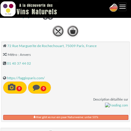
Toggl
Faggio - Paris 09
navig
72 Rue Marguerite de Rochechouart, 75009 Paris, France
Métro : Anvers
01 40 37 44 02
https://faggioparis.com/
0
0
Description détaillée sur
Hier gibt es nur ein paar Naturweine: unter 50%