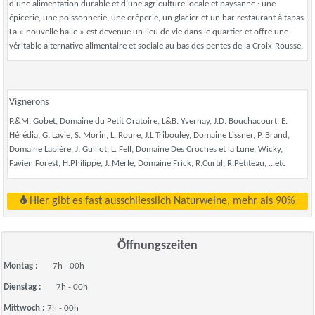
d’une alimentation durable et d’une agriculture locale et paysanne : une
épicerie, une poissonnerie, une crêperie, un glacier et un bar restaurant à tapas.
La « nouvelle halle » est devenue un lieu de vie dans le quartier et offre une
véritable alternative alimentaire et sociale au bas des pentes de la Croix-Rousse.
Vignerons
P.&M. Gobet, Domaine du Petit Oratoire, L&B. Yvernay, J.D. Bouchacourt, E.
Hérédia, G. Lavie, S. Morin, L. Roure, J.L Tribouley, Domaine Lissner, P. Brand,
Domaine Lapière, J. Guillot, L. Fell, Domaine Des Croches et la Lune, Wicky,
Favien Forest, H.Philippe, J. Merle, Domaine Frick, R.Curtil, R.Petiteau, ...etc
Hier gibt es fast ausschliesslich Naturweine, mehr als 90%
Öffnungszeiten
Montag :
7h - 00h
Dienstag :
7h - 00h
Mittwoch :
7h - 00h