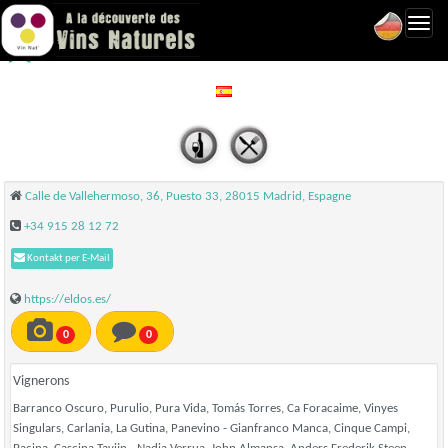
Toggl
El 2 Vallehermoso - Madrid
navig
Calle de Vallehermoso, 36, Puesto 33, 28015 Madrid, Espagne
+34 915 28 12 72
Kontakt per E-Mail
https://eldos.es/
0
0
Vignerons
Barranco Oscuro, Purulio, Pura Vida, Tomás Torres, Ca Foracaime, Vinyes
Singulars, Carlania, La Gutina, Panevino - Gianfranco Manca, Cinque Campi,